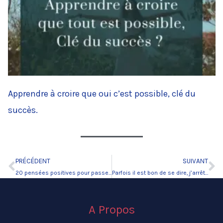
Apprendre à croire que oui c’est possible, clé du
succès.
PRÉCÉDENT
SUIVANT
Précédent
Su
20 pensées positives pour passer à l’action
Parfois il est bon de se dire, j’arrête tout et je recommence.
A Propos