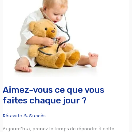
ce
que
vous
faites
chaque
jour
?
Aimez-vous ce que vous
faites chaque jour ?
Réussite & Succès
Aujourd’hui, prenez le temps de répondre à cette