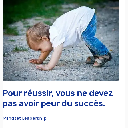
Pour
réussir,
vous
ne
devez
pas
avoir
peur
du
succès.
Pour réussir, vous ne devez
pas avoir peur du succès.
Mindset Leadership