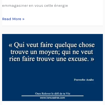
emmagasiner en vous cette énergie
Read More »
Qui
veut
faire
quelque
chose
trouve
un
moyen…