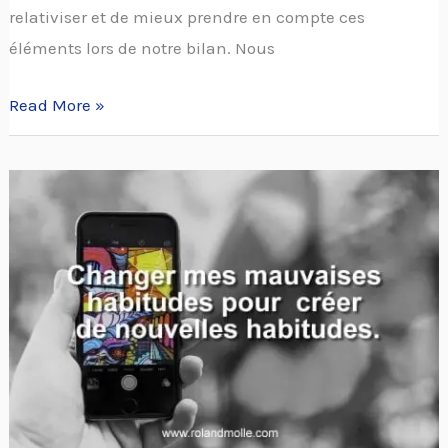
relativiser et de mieux prendre en compte ces
éléments lors de notre bilan. Nous
Read More »
Changer
mes
mauvaises
habitudes
pour
en
créer
de
nouvelles.