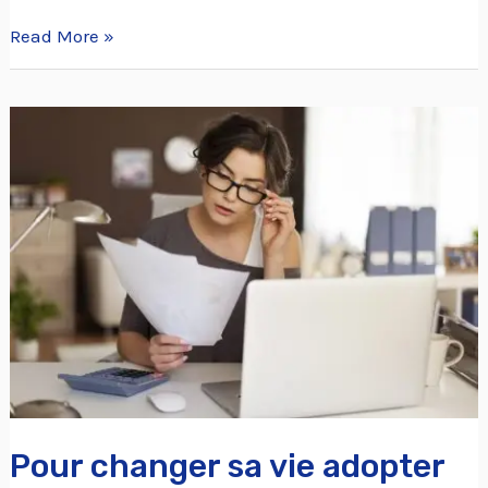
Read More »
Pour
changer
sa
vie
adopter
un
état
d’esprit
positif
Pour changer sa vie adopter