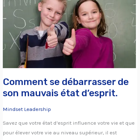
débarrasser
de
son
mauvais
état
d’esprit.
Comment se débarrasser de
son mauvais état d’esprit.
Mindset Leadership
Savez que votre état d’esprit influence votre vie et que
pour élever votre vie au niveau supérieur, il est