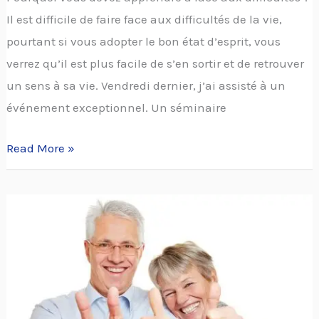
aux
Il est difficile de faire face aux difficultés de la vie,
difficultés
pourtant si vous adopter le bon état d’esprit, vous
de
verrez qu’il est plus facile de s’en sortir et de retrouver
la
un sens à sa vie. Vendredi dernier, j’ai assisté à un
vie.
événement exceptionnel. Un séminaire
Read More »
Il
faut
apprendre
à
vivre
pleinement