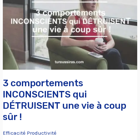
INCONSCIENTS
qui
DÉTRUISENT
une
vie
à
coup
sûr
3 comportements
!
INCONSCIENTS qui
DÉTRUISENT une vie à coup
sûr !
Efficacité Productivité