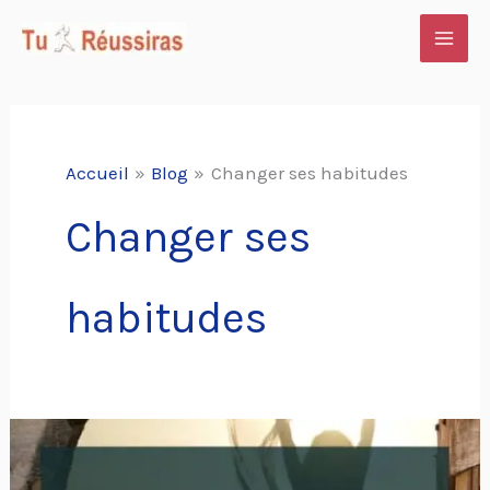
Aller
au
contenu
Accueil
Blog
Changer ses habitudes
Changer ses
habitudes
48
habitudes