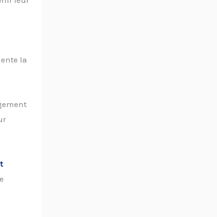
enir leur
ente la
agement
ur
t
ne