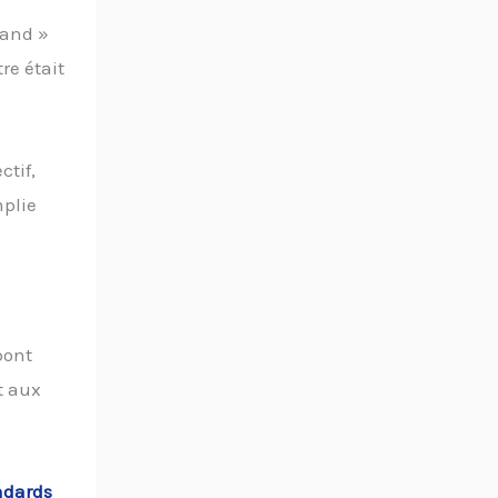
rand »
re était
ctif,
mplie
 pont
t aux
andards