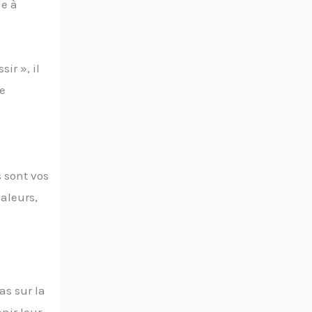
de à
ir », il
de
 sont vos
valeurs,
s sur la