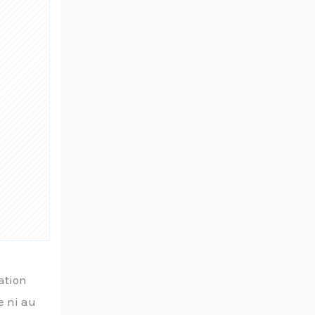
ation
e ni au