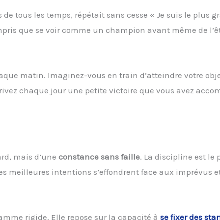
e tous les temps, répétait sans cesse « Je suis le plus g
ompris que se voir comme un champion avant même de l’êt
aque matin. Imaginez-vous en train d’atteindre votre obje
 Écrivez chaque jour une petite victoire que vous avez acco
ard, mais d’une
constance sans faille
. La discipline est le
 les meilleures intentions s’effondrent face aux imprévus e
amme rigide. Elle repose sur la capacité à
se fixer des st