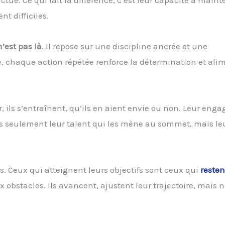
ctue. Ce qui fait la différence, c’est leur capacité à maint
 difficiles.
’est pas là
. Il repose sur une discipline ancrée et une
 chaque action répétée renforce la détermination et alim
 ils s’entraînent, qu’ils en aient envie ou non. Leur eng
pas seulement leur talent qui les mène au sommet, mais le
 Ceux qui atteignent leurs objectifs sont ceux qui
resten
 obstacles. Ils avancent, ajustent leur trajectoire, mais 