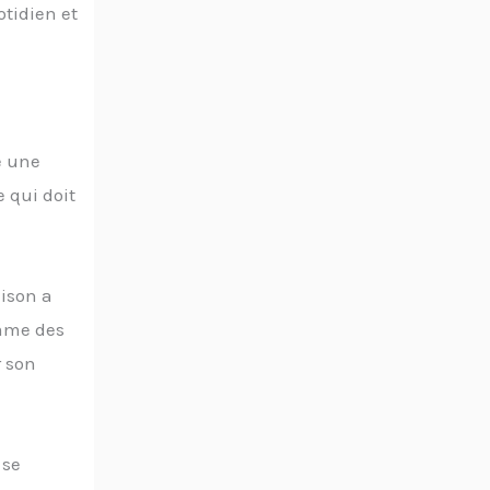
tidien et
e une
 qui doit
ison a
omme des
r son
 se