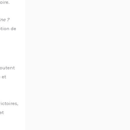
oire.
ne ?
tion de
doutent
 et
ictoires,
et