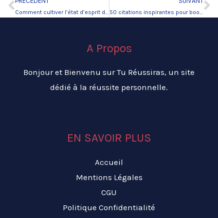
PRÉCÉDENT
SUIVANT
Précédent
Su
Comment cultiver l’état d’esprit de la réussite au quotidien ?
50 citations inspirantes pour booster la confiance en soi.
A Propos
Bonjour et Bienvenu sur Tu Réussiras, un site
dédié à la réussite personnelle.
EN SAVOIR PLUS
Accueil
Mentions Légales
CGU
Politique Confidentialité