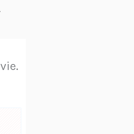
%
vie.