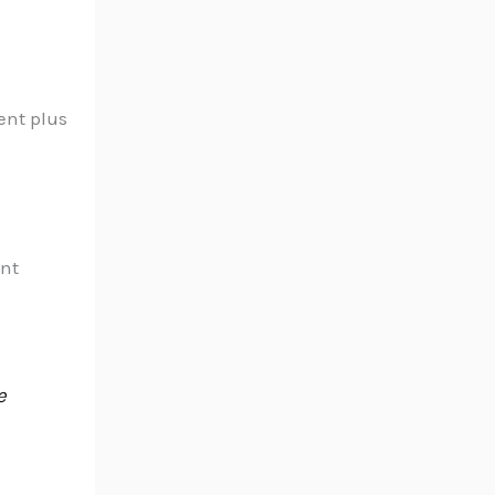
ient plus
ent
e