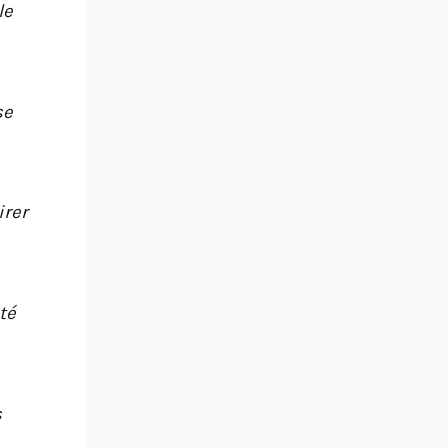
le
se
irer
té
s