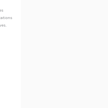
es
tations
ves.
i