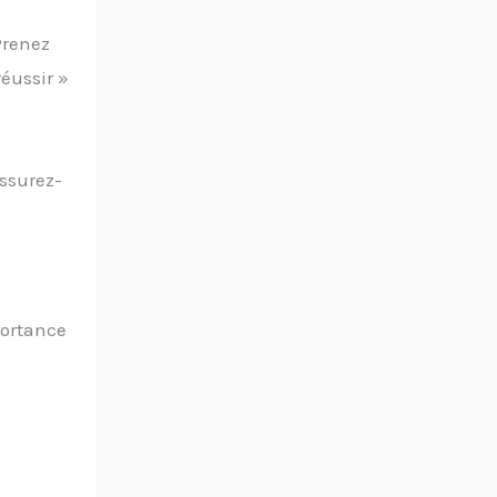
Prenez
réussir »
assurez-
portance