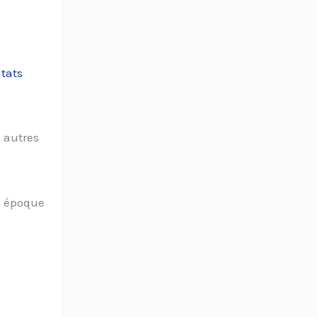
ltats
s autres
e époque