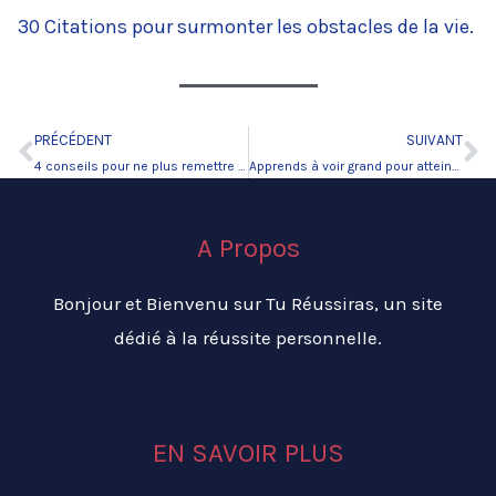
30 Citations pour surmonter les obstacles de la vie.
PRÉCÉDENT
SUIVANT
Précédent
Su
4 conseils pour ne plus remettre au lendemain vos décisions
Apprends à voir grand pour atteindre tes objectifs.
A Propos
Bonjour et Bienvenu sur Tu Réussiras, un site
dédié à la réussite personnelle.
EN SAVOIR PLUS