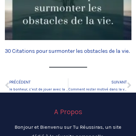
30 Citations pour surmonter les obstacles de la vie.
PRÉCÉDENT
SUIVANT
Précédent
Su
le bonheur, c’est de jouer avec la vie.
Comment rester motivé dans la vie sans jamais renoncer.
A Propos
Bonjour et Bienvenu sur Tu Réussiras, un site