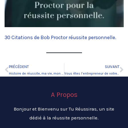
30 Citations de Bob Proctor réussite personnelle.
PRÉCÉDENT
SUIVANT
Précédent
Su
Histoire de réussite, ma vie, mon histoire.
Vous êtes l’entrepreneur de votre vie.
A Propos
Bonjour et Bienvenu sur Tu Réussiras, un site
dédié à la réussite personnelle.