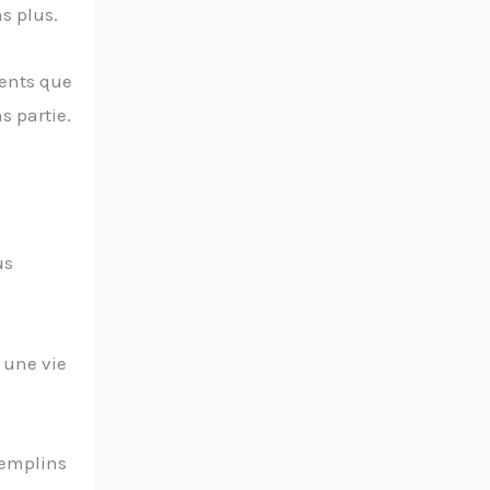
s plus.
ments que
 partie.
us
 une vie
tremplins