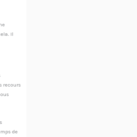
ne
la. Il
s
s recours
nous
s
temps de