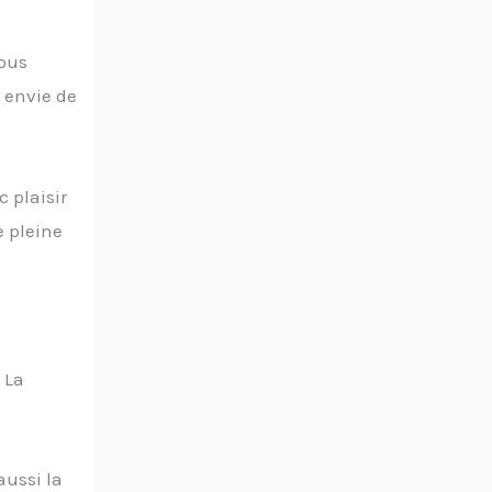
Vous
s envie de
 plaisir
e pleine
 La
aussi la