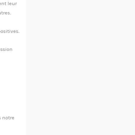
nt leur
tres.
ositives.
assion
s notre