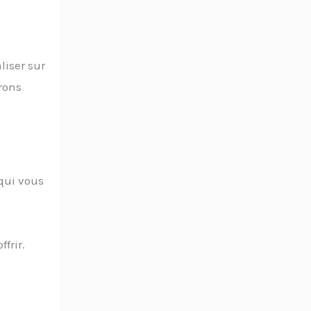
liser sur
rons
 qui vous
frir.
.