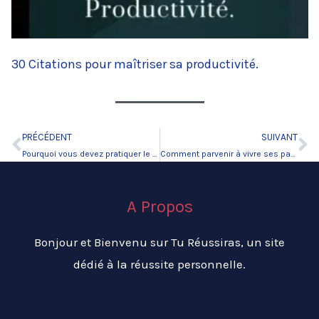
30 Citations pour maîtriser sa productivité.
PRÉCÉDENT
SUIVANT
Précédent
Su
Pourquoi vous devez pratiquer le développement personnel ?
Comment parvenir à vivre ses passions.
A Propos
Bonjour et Bienvenu sur Tu Réussiras, un site
dédié à la réussite personnelle.