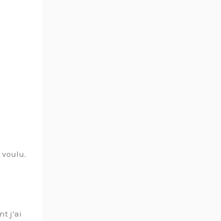
t voulu.
t j’ai