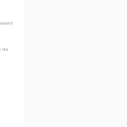
raient
 les