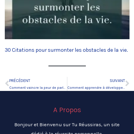
30 Citations pour surmonter les obstacles de la vie.
PRÉCÉDENT
SUIVANT
Précédent
Su
Comment vaincre la peur de parler en public ?
Comment apprendre à développer sa confiance en soi.
A Propos
Bonjour et Bienvenu sur Tu Réussiras, un site
dédié à la réussite personnelle.