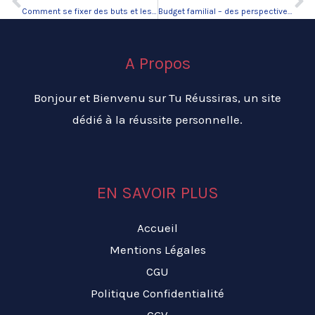
Précédent
Su
Comment se fixer des buts et les atteindre.
Budget familial – des perspectives saines pour une vie meilleur.
A Propos
Bonjour et Bienvenu sur Tu Réussiras, un site
dédié à la réussite personnelle.
EN SAVOIR PLUS
Accueil
Mentions Légales
CGU
Politique Confidentialité
CGV