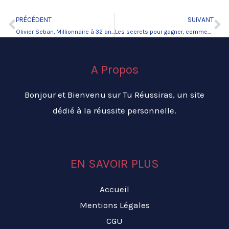
PRÉCÉDENT
SUIVANT
Précédent
Su
Olivier Seban, Millionnaire à 32 ans
Les secrets pour gagner, comment apprendre à gagner
A Propos
Bonjour et Bienvenu sur Tu Réussiras, un site
dédié à la réussite personnelle.
EN SAVOIR PLUS
Accueil
Mentions Légales
CGU