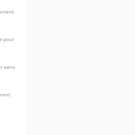
lement
me pour
er sans
ement