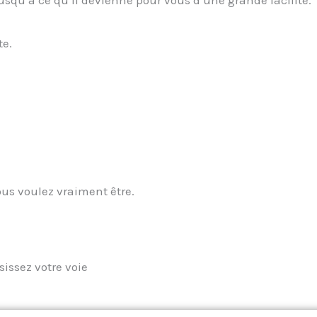
usqu’à ce qu’il devienne pour vous d’une grande facilité.
te.
vous voulez vraiment être.
sissez votre voie