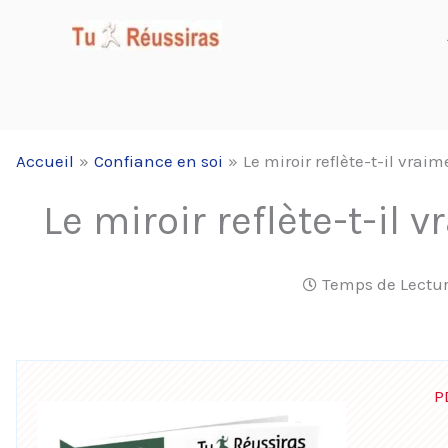
Aller
au
contenu
Accueil
Confiance en soi
Le miroir reflète-t-il vra
Le miroir reflète-t-il
Temps de Lectur
P