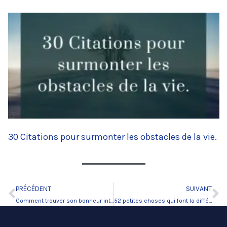
30 Citations pour surmonter les obstacles de la vie.
PRÉCÉDENT
SUIVANT
Précédent
Su
Comment trouver son bonheur intérieur et exprimer son bonheur?
52 petites choses qui font la différence dans la vie