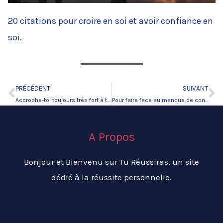
20 citations pour croire en soi et avoir confiance en
soi.
PRÉCÉDENT
SUIVANT
Précédent
Su
Accroche-toi toujours très fort à tes rêves
Pour faire face au manque de confiance en soi, que faire ?
A Propos
Bonjour et Bienvenu sur Tu Réussiras, un site
dédié à la réussite personnelle.