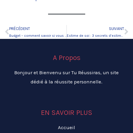
PRÉCÉDENT
SUIVANT
Précédent
Su
Budget – comment savoir si vous avez besoin d’un Budget budget familial
Estime de soi : 3 secrets d’estime de soi révélés
A Propos
Bonjour et Bienvenu sur Tu Réussiras, un site
dédié à la réussite personnelle.
EN SAVOIR PLUS
Accueil