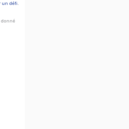
 un défi
.
is donné