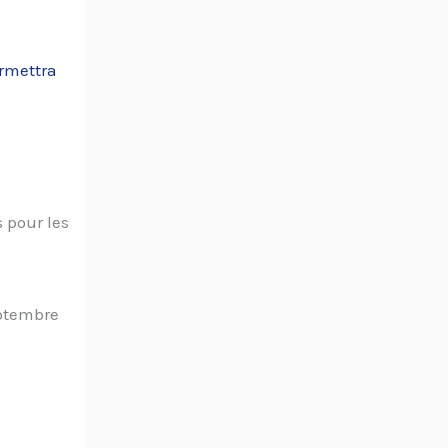
rmettra
 pour les
eptembre