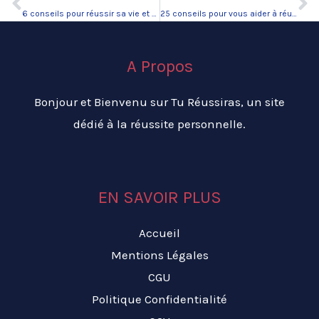
Précédent
Su
6 conseils pour réussir sa vie et atteindre ses objectifs.
25 conseils pour vous aider à réussir si vous le voulez.
A Propos
Bonjour et Bienvenu sur Tu Réussiras, un site
dédié à la réussite personnelle.
EN SAVOIR PLUS
Accueil
Mentions Légales
CGU
Politique Confidentialité