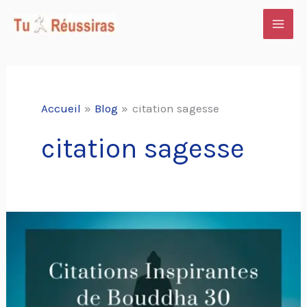
Aller
au
contenu
Accueil
Blog
citation sagesse
citation sagesse
Citations
inspirantes
de
Bouddha
sagesse