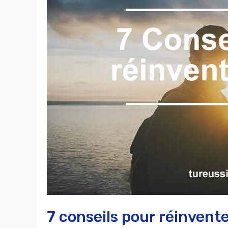
réinventer
sa
vie.
7 conseils pour réinvente