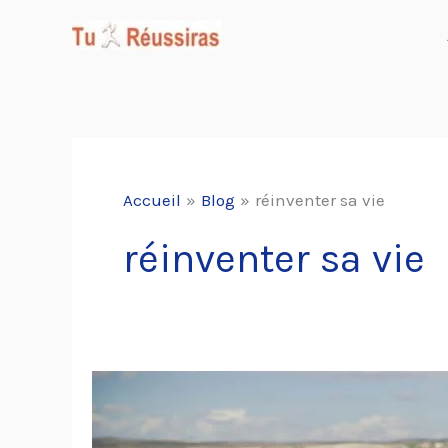
Aller
au
contenu
Accueil
Blog
réinventer sa vie
réinventer sa vie
Comment
réinventer
sa