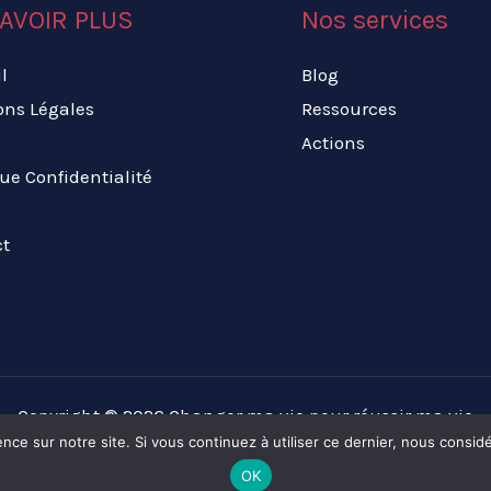
AVOIR PLUS
Nos services
l
Blog
ons Légales
Ressources
Actions
que Confidentialité
ct
Copyright © 2026 Changer ma vie pour réussir ma vie
nce sur notre site. Si vous continuez à utiliser ce dernier, nous consid
OK