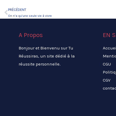
PRÉCÉDENT
Précédent
On n’a qu’une seule vie à vivre
A Propos
EN S
Bonjour et Bienvenu sur Tu
Accuei
Réussiras, un site dédié à la
Menti
réussite personnelle.
CGU
Politi
CGV
conta