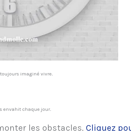
 toujours imaginé vivre.
us envahit chaque jour.
monter les obstacles.
Cliquez po