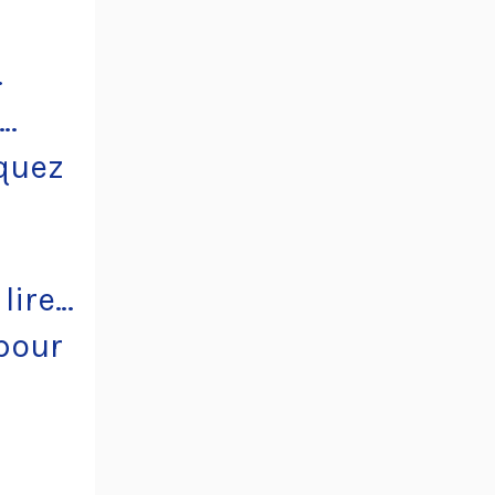
…
e…
quez
lire…
pour