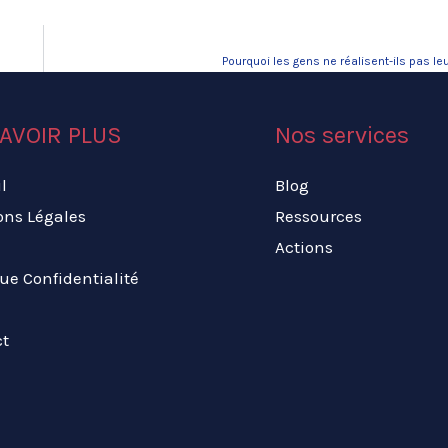
Pourquoi les gens ne réalisent-ils pas le
AVOIR PLUS
Nos services
l
Blog
ons Légales
Ressources
Actions
que Confidentialité
ct