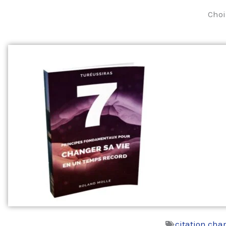
Choi
citation cha