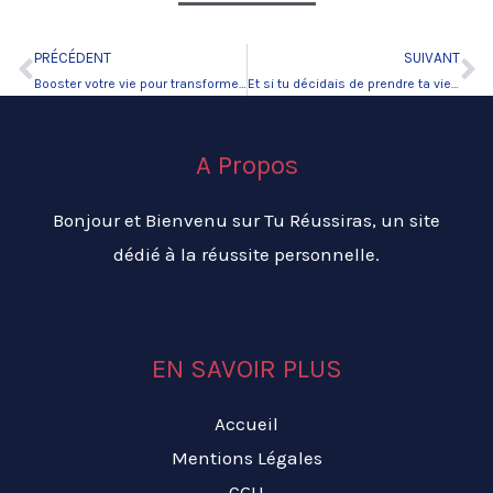
PRÉCÉDENT
SUIVANT
Précédent
Su
Booster votre vie pour transformer votre vie.
Et si tu décidais de prendre ta vie en main.
A Propos
Bonjour et Bienvenu sur Tu Réussiras, un site
dédié à la réussite personnelle.
EN SAVOIR PLUS
Accueil
Mentions Légales
CGU