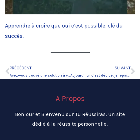
Apprendre à croire que oui c’est possible, clé du
succès.
PRÉCÉDENT
SUIVANT
Précédent
Su
Avez-vous trouvé une solution à votre problème?
Aujourd’hui, c’est décidé, je repars de zéro.
A Propos
Bonjour et Bienvenu sur Tu Réussiras, un site
dédié à la réussite personnelle.