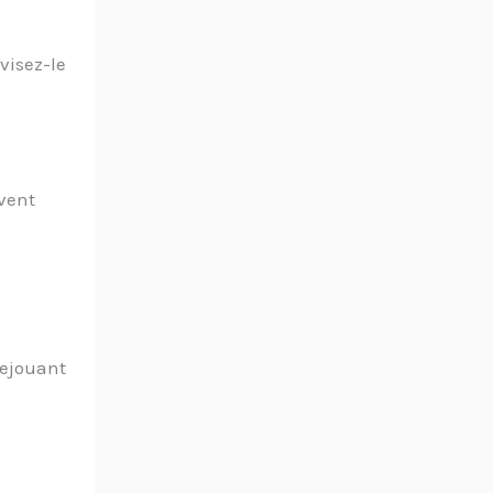
visez-le
vent
rejouant