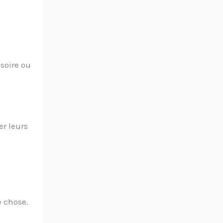
soire ou
er leurs
e chose.