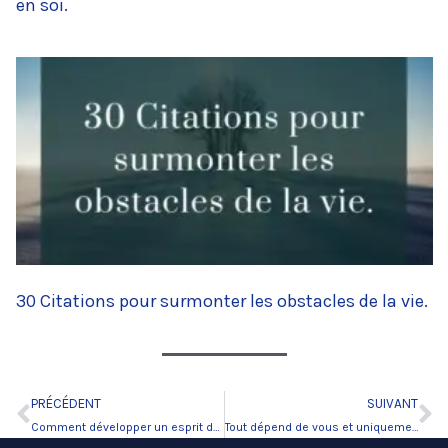
en soi.
30 Citations pour surmonter les obstacles de la vie.
PRÉCÉDENT
SUIVANT
Précédent
Su
Comment développer un esprit de vainqueur ?
Tout dépend de vous et uniquement de vous