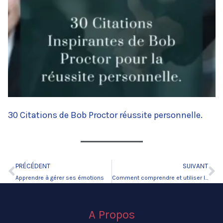
30 Citations de Bob Proctor réussite personnelle.
PRÉCÉDENT
SUIVANT
Précédent
Su
Apprendre à gérer ses émotions
Comment comprendre et utiliser la loi de l’attraction ?
A Propos