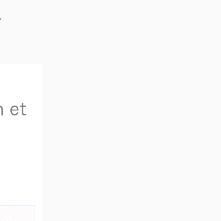
%
 et