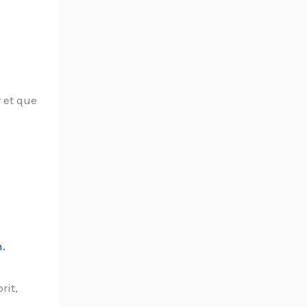
 et que
.
rit,