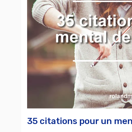
mental
de
champion.
35 citations pour un me