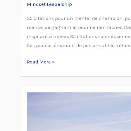
Mindset Leadership
35 citations pour un mental de champion, pou
mental de gagnant et pour ne rien lâcher. D
inspirant à travers 35 citations soigneuseme
Ces paroles émanant de personnalités influent
Read More »
Comment
faire
la
différence