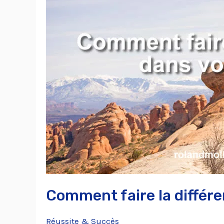
dans
votre
vie
?
Comment faire la différe
Réussite & Succès