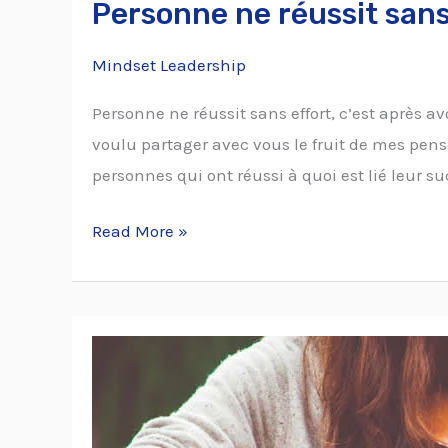
Personne ne réussit sans
Mindset Leadership
Personne ne réussit sans effort, c’est après avo
voulu partager avec vous le fruit de mes pe
personnes qui ont réussi à quoi est lié leur s
Read More »
35
citations
pour
un