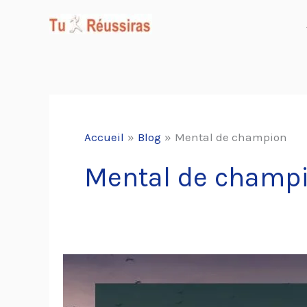
Aller
au
contenu
Accueil
Blog
Mental de champion
Mental de champ
30
Citations
pour