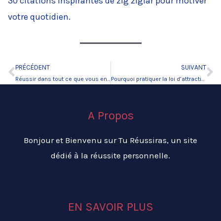
30 citations inspirantes de zig ziglar pour motiver
votre quotidien.
PRÉCÉDENT
SUIVANT
Précédent
Su
Réussir dans tout ce que vous entreprenez !
Pourquoi pratiquer la loi d’attraction
A Propos
Bonjour et Bienvenu sur Tu Réussiras, un site
dédié à la réussite personnelle.
EN SAVOIR PLUS