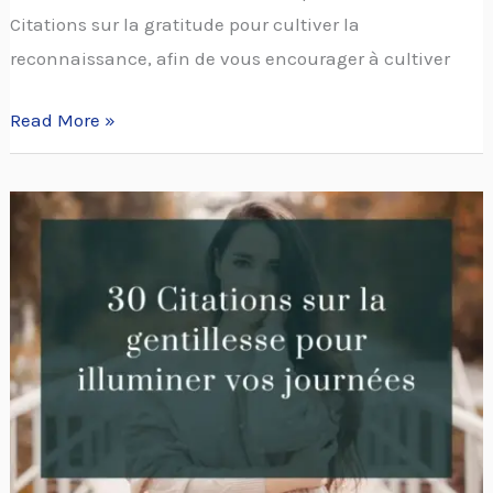
Citations sur la gratitude pour cultiver la
reconnaissance, afin de vous encourager à cultiver
Read More »
30
Citations
sur
la
gentillesse
pour
illuminer
vos
journées.