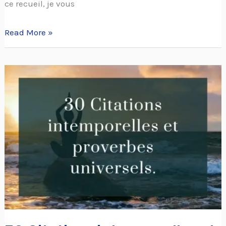
ce recueil, je vous
Read More »
30
Citations
intemporelles
et
proverbes
universels.