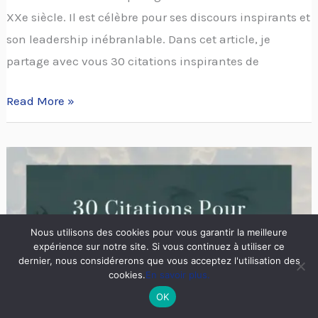
XXe siècle. Il est célèbre pour ses discours inspirants et
son leadership inébranlable. Dans cet article, je
partage avec vous 30 citations inspirantes de
Read More »
30
Citations
pour
repousser
Nous utilisons des cookies pour vous garantir la meilleure
ses
expérience sur notre site. Si vous continuez à utiliser ce
dernier, nous considérerons que vous acceptez l'utilisation des
limites.
cookies.
En savoir plus.
OK