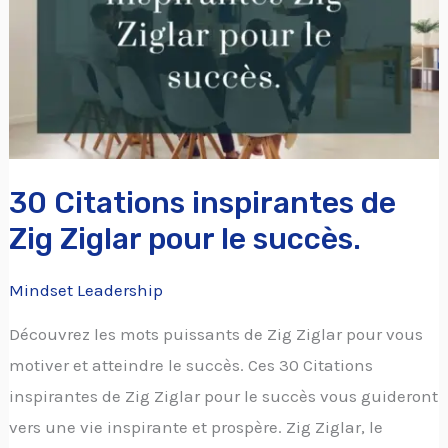
Zig
Ziglar
pour
le
succès.
30 Citations inspirantes de
Zig Ziglar pour le succès.
Mindset Leadership
Découvrez les mots puissants de Zig Ziglar pour vous
motiver et atteindre le succès. Ces 30 Citations
inspirantes de Zig Ziglar pour le succès vous guideront
vers une vie inspirante et prospère. Zig Ziglar, le