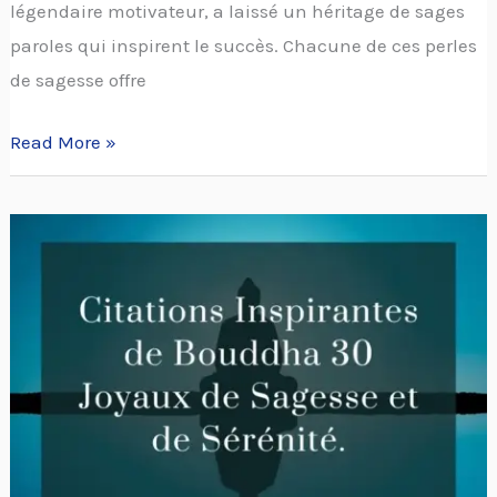
légendaire motivateur, a laissé un héritage de sages
paroles qui inspirent le succès. Chacune de ces perles
de sagesse offre
Read More »
Citations
inspirantes
de
Bouddha
sagesse
et
sérénité.