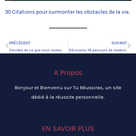
30 Citations pour surmonter les obstacles de la vie.
PRÉCÉDENT
SUIVANT
Précédent
Su
Décidez de ce que vous voulez.
Découvrez 18 parcours de leaders.
A Propos
Bonjour et Bienvenu sur Tu Réussiras, un site
dédié à la réussite personnelle.
EN SAVOIR PLUS