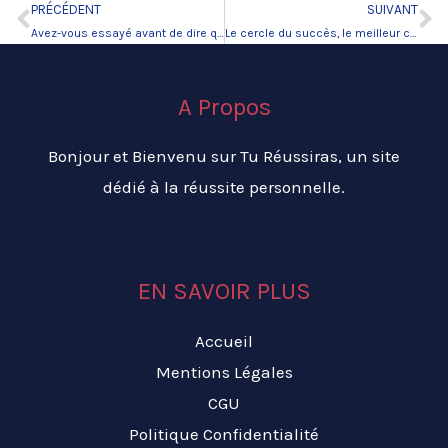
PRÉCÉDENT
SUIVANT
Précédent
Su
Avez-vous essayé avant de dire que ça ne marche pas?
Le cercle du succès, le meilleur chemin pour réussir.
A Propos
Bonjour et Bienvenu sur Tu Réussiras, un site
dédié à la réussite personnelle.
EN SAVOIR PLUS
Accueil
Mentions Légales
CGU
Politique Confidentialité